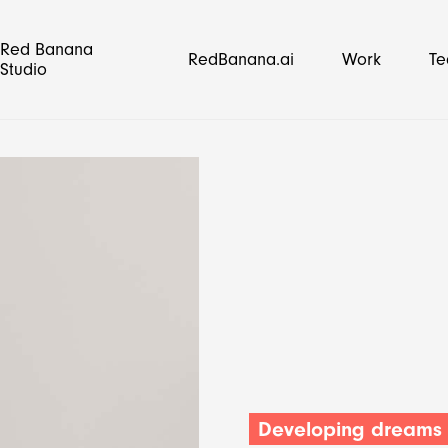
Red Banana
RedBanana.ai
Work
T
Studio
op
media strategie
Lightspeed
E-mail marketing
Developing dreams