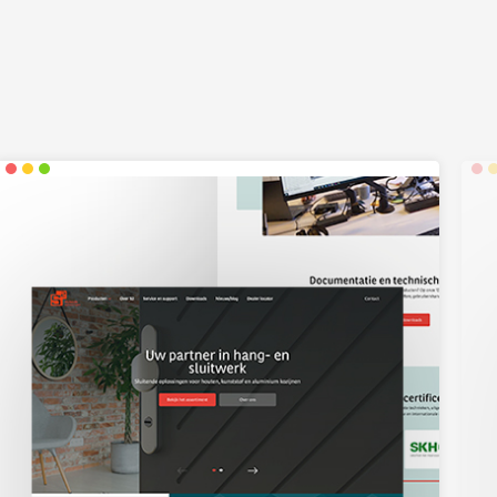
g diensten
en