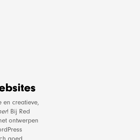
ebsites
e en creatieve,
her
! Bij Red
 het ontwerpen
ordPress
sch goed