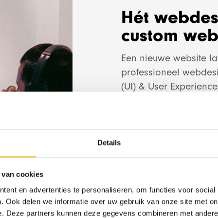
Hét webdes
custom web
Een nieuwe website l
professioneel webdesi
Design & Devel
(UI) & User Experienc
gebruiksvriendelijke we
Doormiddel van onder
Red Banana Stud
micro interacties is 
hoog interactieratio.
Details
Onze websites hebben
 van cookies
Een nieuwe WordPress 
RedBanana.ai
ent en advertenties te personaliseren, om functies voor social
voorzien van een moo
. Ook delen we informatie over uw gebruik van onze site met on
e. Deze partners kunnen deze gegevens combineren met andere i