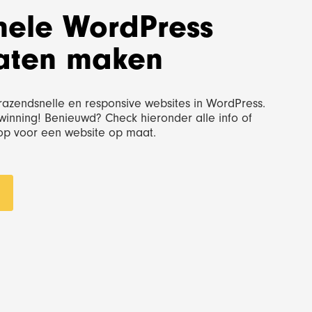
Bekijk project
Bekijk project
nele WordPress
laten maken
razendsnelle en responsive websites in WordPress.
winning! Benieuwd? Check hieronder alle info of
 op voor een website op maat.