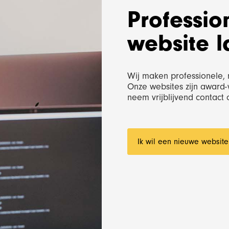
ject
ject
Bekijk project
Bekijk project
Professio
website 
Wij maken professionele, 
Onze websites zijn award-
neem vrijblijvend contact
Ik wil een nieuwe website