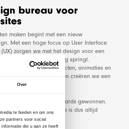
ign bureau voor
sites
aten maken begint met een nieuw
gn. Met een hoge focus op User Interface
opment
e (UX) zorgen we met het design voor een
bsite die direct in het oog springt.
 andere dynamische effecten, animaties en
io
jouw nieuwe website uniek en creëren we een
Over
 verschillende design-awards gewonnen.
website van Red Banana is dus altijd
 media te bieden en om ons
i en uniek webdesign.
ze partners voor social
nformatie die u aan ze heeft