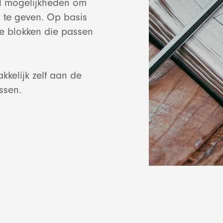
el mogelijkheden om
Bekijk project
E-mail market
 te geven. Op basis
Lightspe
e blokken die passen
Websho
Bekijk project
Bekijk proje
Bekijk proje
kkelijk zelf aan de
ssen.
Shopify
Bekijk proje
Websit
Bekijk proje