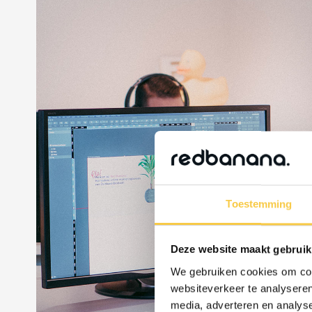
&
ent
Toestemming
Deze website maakt gebruik
We gebruiken cookies om cont
websiteverkeer te analyseren
media, adverteren en analys