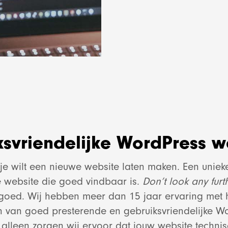
svriendelijke WordPress w
: je wilt een nieuwe website laten maken. Een uniek
 website die goed vindbaar is.
Don’t look any furt
 goed. Wij hebben meer dan 15 jaar ervaring met
n van goed presterende en gebruiksvriendelijke W
t alleen zorgen wij ervoor dat jouw website techni