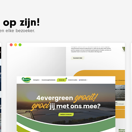
op zijn!
 en elke bezoeker.
e online marketin
Bekijk project
SEO en blogg