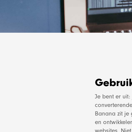
Gebruik
Je bent er uit
converterende
Banana zit je
en ontwikkele
websites. Nie