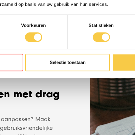
erzameld op basis van uw gebruik van hun services.
Work
Meer lezen over onze w
Voorkeuren
Statistieken
Team
News
Selectie toestaan
Contact
ken met drag
Social media str
en aanpassen? Maak
gebruiksvriendelijke