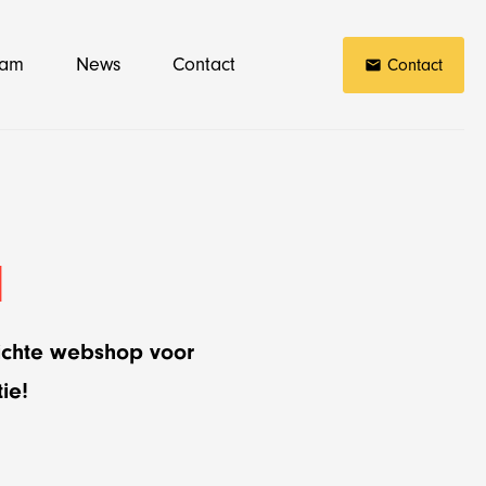
eam
News
Contact
Contact
l
richte webshop voor
ie!
Shopify
Alle online marketing diensten