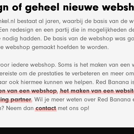
gn of geheel nieuwe webs
nkel.nl bestaat al jaren, waarbij de basis van de
 Een redesign en een partij die in mogelijkheden 
ze nodig hadden. De basis van de webshop was g
we webshop gemaakt hoefden te worden.
t voor iedere webshop. Soms is het maken van een
ereiste om de prestaties te verbeteren en meer om
e online marketin
ar ook hiermee kunnen we helpen. Red Banana is
en van een webshop
,
het maken van een websit
ing partner
. Wil je meer weten over Red Banana 
Bekijk project
en? Neem dan
contact
met ons op!
SEO en blogg