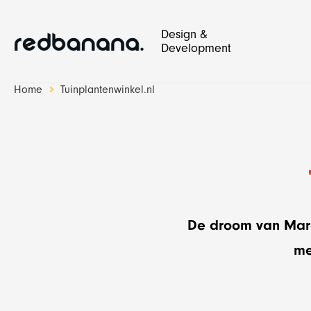
Design &
Development
Home
Tuinplantenwinkel.nl
Design & Development
Red Banana Studio
De droom van Marc 
me
Website
SEO en bloggen
Websh
Social 