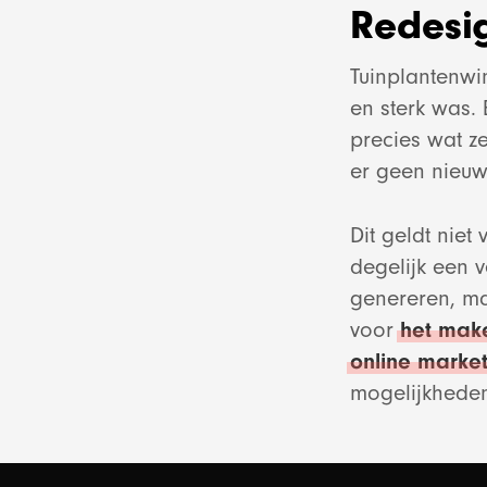
Redesi
Tuinplantenwi
en sterk was.
precies wat 
er geen nieu
Dit geldt nie
degelijk een v
All
genereren, ma
voor
het mak
online market
mogelijkhed