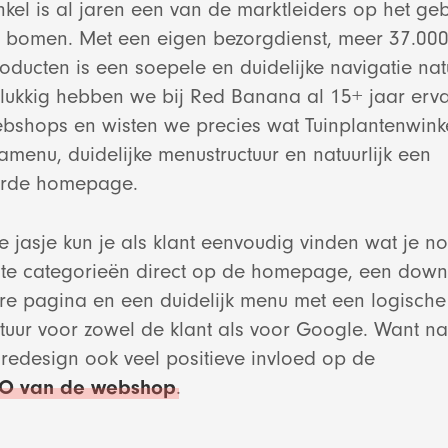
nkel is al jaren een van de marktleiders op het ge
Bekijk project
E-mail market
Lightspe
n bomen. Met een eigen bezorgdienst, meer 37.000
oducten is een soepele en duidelijke navigatie nat
Websho
elukkig hebben we bij Red Banana al 15+ jaar erv
Bekijk project
Bekijk proje
bshops en wisten we precies wat Tuinplantenwinke
Bekijk proje
menu, duidelijke menustructuur en natuurlijk een
erde homepage.
Shopify
e jasje kun je als klant eenvoudig vinden wat je n
ste categorieën direct op de homepage, een dow
Bekijk proje
re pagina en een duidelijk menu met een logische
tuur voor zowel de klant als voor Google. Want naa
Websit
 redesign ook veel positieve invloed op de
EO van de webshop
.
Bekijk proje