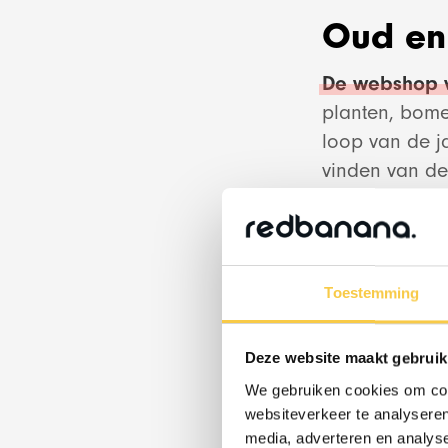
Oud en 
De webshop v
planten, bome
loop van de j
vinden van de
meer dat het 
&
ent
Wanneer je nu 
Groen als leid
Toestemming
duidelijke CT
vertrouwde uit
Deze website maakt gebruik
redesignen e
We gebruiken cookies om cont
Tuintplantenw
websiteverkeer te analyseren
creëren voor 
media, adverteren en analys