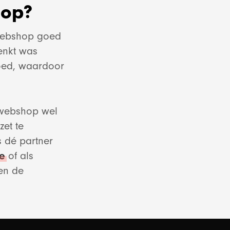
hop?
 webshop goed
denkt was
oed, waardoor
 webshop wel
zet te
g diensten
 dé partner
e
of als
en de
en