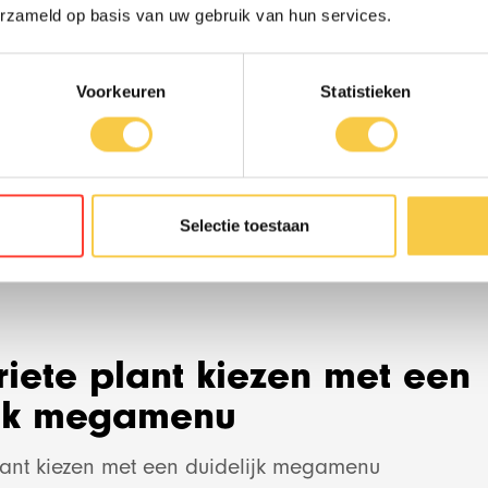
erzameld op basis van uw gebruik van hun services.
Work
Voorkeuren
Statistieken
Team
News
Selectie toestaan
Contact
riete plant kiezen met een
ijk megamenu
Social media str
plant kiezen met een duidelijk megamenu