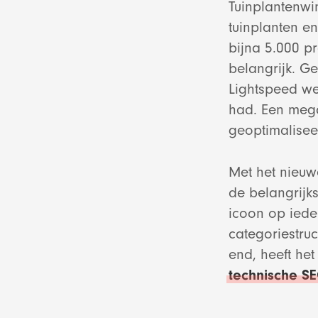
Tuinplantenwi
tuinplanten e
bijna 5.000 pr
belangrijk. G
Lightspeed we
had. Een mega
geoptimalise
Met het nieuw
de belangrijk
icoon op iede
categoriestruc
end, heeft het
technische S