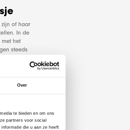
sje
zijn of haar
llen. In de
 met het
opment
agen steeds
io
k verschil.
tuurlijk een
Over
we de oude
oren. Het
 media te bieden en om ons
ervaring te
ze partners voor social
nformatie die u aan ze heeft