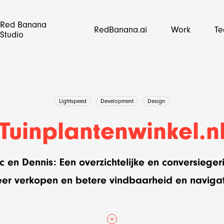
Red Banana
RedBanana.ai
Work
T
Studio
Lightspeed
Development
Design
Tuinplantenwinkel.n
en Dennis: Een overzichtelijke en conversiege
er verkopen en betere vindbaarheid en navigat
op
media strategie
Lightspeed
E-mail marketing