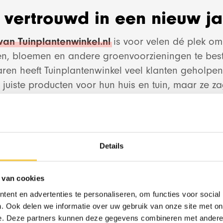
vertrouwd in een nieuw ja
an Tuinplantenwinkel.nl
is voor velen dé plek om 
n, bloemen en andere groenvoorzieningen te beste
aren heeft Tuinplantenwinkel veel klanten geholpen
Design & Devel
 juiste producten voor hun huis en tuin, maar ze z
design van de webshop niet meeging met de tijd.
Red Banana Stud
naar Tuinplantenwinkel.nl gaat, zie je een duidelij
ende kleur, duidelijke call-to-action knoppen en na
Details
A om de app te downloaden. Maar natuurlijk zijn 
straling van het familiebedrijf niet uit het oog verl
 van cookies
n maken van een Lightspeed webshop
zoals
RedBanana.ai
ent en advertenties te personaliseren, om functies voor social
inkel was een unieke kans om een ultieme aankoop
. Ook delen we informatie over uw gebruik van onze site met on
iedere bezoeker!
e. Deze partners kunnen deze gegevens combineren met andere i