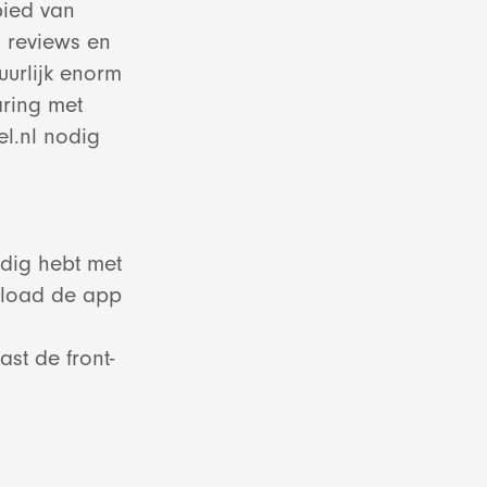
bied van
ing
ed
 reviews en
uurlijk enorm
p
aring met
ct
l.nl nodig
ct
odig hebt met
nload de app
ct
st de front-
e
ct