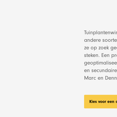
Tuinplantenwi
andere soorten
ze op zoek ge
steken. Een pr
geoptimalise
en secundair
Marc en Denni
Kies voor een