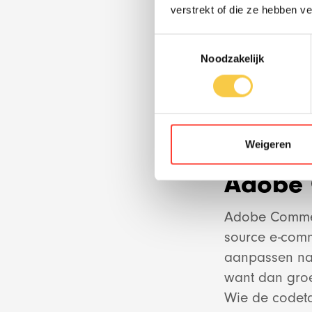
➕Plug-in is gra
verstrekt of die ze hebben v
➕Uitbreiding 
Toestemmingsselectie
Noodzakelijk
➖Ingewikkeld 
➖Veel functie
➖Technische ke
➖Exclusief we
Weigeren
Adobe 
Adobe Commer
source e-com
aanpassen naa
want dan groe
Wie de codet