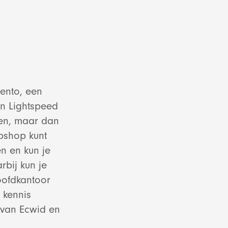
ento, een
en Lightspeed
ten, maar dan
ebshop kunt
g diensten
n en kun je
bij kun je
oofdkantoor
 kennis
en
 van Ecwid en