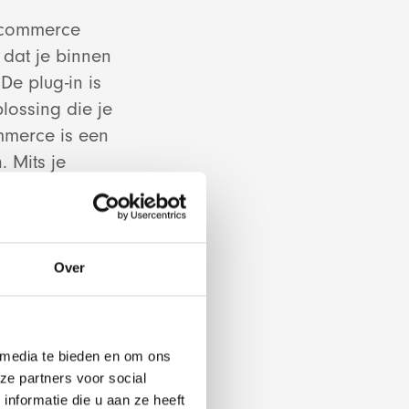
e-commerce
 dat je binnen
e plug-in is
lossing die je
mmerce is een
opment
. Mits je
eine
 we in de
io
e snel tegen
Over
 media te bieden en om ons
ze partners voor social
nformatie die u aan ze heeft