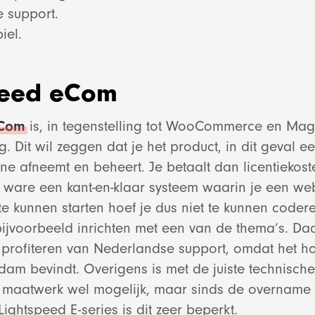
 support.
iel.
peed eCom
eCom
is, in tegenstelling tot WooCommerce en Mag
. Dit wil zeggen dat je het product, in dit geval e
ne afneemt en beheert. Je betaalt dan licentiekos
et ware een kant-en-klaar systeem waarin je een w
e online marketin
e kunnen starten hoef je dus niet te kunnen codere
jvoorbeeld inrichten met een van de thema’s. Daar
Bekijk project
profiteren van Nederlandse support, omdat het h
dam bevindt. Overigens is met de juiste technische
SEO en blogg
n maatwerk wel mogelijk, maar sinds de overname
ightspeed E-series is dit zeer beperkt.