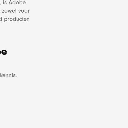
, is Adobe
ing
ed
t zowel voor
ld producten
p
ct
ct
be
kennis.
ct
e
ct