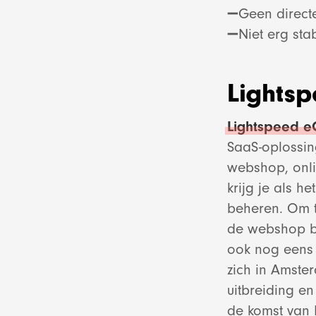
➖Geen directe
➖Niet erg stab
Lights
Lightspeed 
SaaS-oplossing
webshop, onli
krijg je als h
All
beheren. Om t
de webshop bi
ook nog eens 
zich in Amster
uitbreiding e
de komst van L