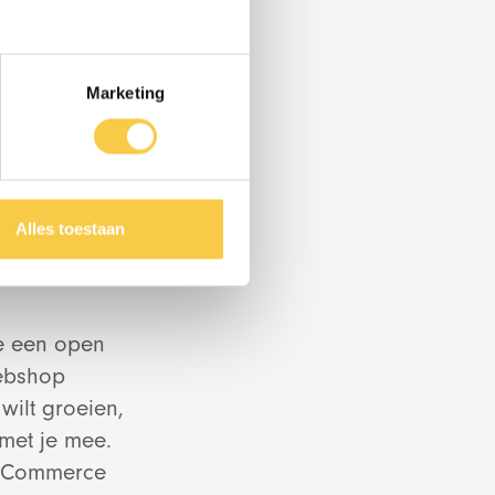
Marketing
Alles toestaan
e een open
ebshop
ilt groeien,
ategie
met je mee.
e Commerce