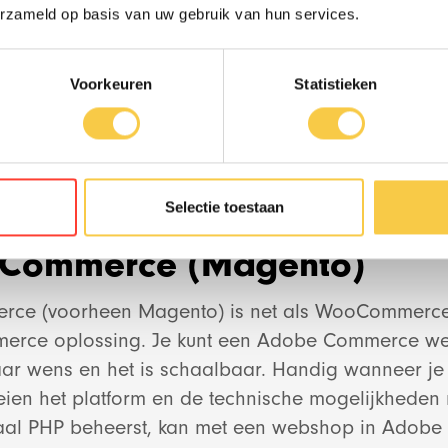
tis.
erzameld op basis van uw gebruik van hun services.
Work
naar wens mogelijk.
Voorkeuren
Statistieken
als je geen ervaring hebt met WordPress.
Team
s zijn betaald, waardoor kosten kunnen oplopen.
nnis is noodzakelijk.
bhosting.
News
Selectie toestaan
Commerce (Magento)
Contact
ce (voorheen Magento) is net als WooCommerc
merce oplossing. Je kunt een Adobe Commerce w
r wens en het is schaalbaar. Handig wanneer je w
Social media str
ien het platform en de technische mogelijkheden 
aal PHP beheerst, kan met een webshop in Adob