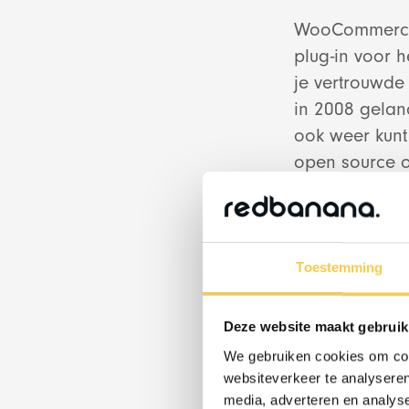
WooCommerce 
plug-in voor 
je vertrouwde
in 2008 gelan
ook weer kunt
open source op
&
verstand hebt
onderneminge
ent
praktijk dat 
beperkingen 
Toestemming
Deze website maakt gebruik
Voor- 
We gebruiken cookies om cont
websiteverkeer te analyseren
➕Makkelijk in
media, adverteren en analys