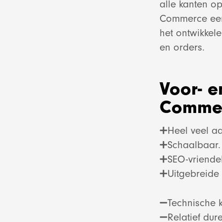
alle kanten o
Commerce een 
het ontwikkel
en orders.
Voor- 
Comme
➕Heel veel aa
➕Schaalbaar.
➕SEO-vriendeli
➕Uitgebreide 
➖Technische ke
➖Relatief dur