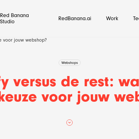
Red Banana
RedBanana.ai
Work
T
Studio
uze voor jouw webshop?
Webshops
y versus de rest: wa
 keuze voor jouw we
op
media strategie
Lightspeed
E-mail marketing