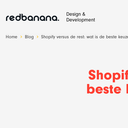
Design &
Development
Home
Blog
Shopify versus de rest: wat is de beste ke
Design & Development
Red Banana Studio
Shopif
beste
Website
SEO en bloggen
Websh
Social 