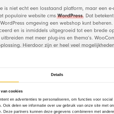
is niet echt een losstaand platform, maar een 
het populaire website cms
WordPress
. Dat betekent
 WordPress omgeving een webshop kunt beheren. D
ceerd en is inmiddels uitgegroeid tot een brede op
 uitbreiden met meer plug-ins en thema’s. WooCo
Design & Devel
lossing. Hierdoor zijn er heel veel mogelijkheden
 van webdevelopment natuurlijk. Zowel grote als kl
n maken gebruik van WooCommerce. Toch merken
Red Banana Stud
wanneer een webshop een grote groei doormaakt, j
aanloopt met WooCommerce.
Details
 van cookies
en nadelen WooCommerce
RedBanana.ai
ent en advertenties te personaliseren, om functies voor social
. Ook delen we informatie over uw gebruik van onze site met on
 gebruik als je al een WordPress website hebt.
e. Deze partners kunnen deze gegevens combineren met andere i