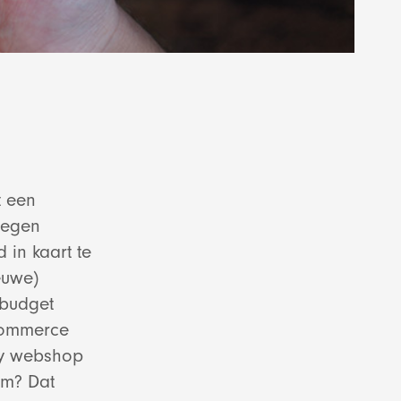
t een
tegen
 in kaart te
euwe)
 budget
-commerce
ify webshop
om? Dat