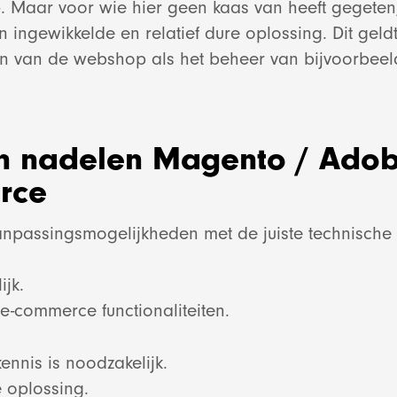
p. Maar voor wie hier geen kaas van heeft gegeten
Bekijk project
E-mail market
Lightspe
ingewikkelde en relatief dure oplossing. Dit geld
en van de webshop als het beheer van bijvoorbee
Websho
Bekijk project
Bekijk proje
Bekijk proje
en nadelen Magento / Ado
rce
Shopify
npassingsmogelijkheden met de juiste technische 
Bekijk proje
jk.
e-commerce functionaliteiten.
Websit
nnis is noodzakelijk.
Bekijk proje
e oplossing.