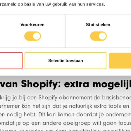
erzameld op basis van uw gebruik van hun services.
Work
van Shopify: het kernprod
 Shopify een e-commerce systeem dat jouw de mogel
Voorkeuren
Statistieken
p of website te bouwen met alles wat je nodig h
Team
d template om je webshop te bouwen, geïntegree
rking, een check-out en meer. De eerste laag is na
t je alles om een simpele webshop te bouwen, maa
News
Selectie toestaan
van Shopify: extra mogeli
Contact
krijg je bij een Shopify abonnement de basisben
nemer kan het zijn dat je natuurlijk extra tools en
Social media str
n nodig hebt. Dit kan komen doordat je ondernem
 omdat je op een andere doelgroep wilt gaan focu