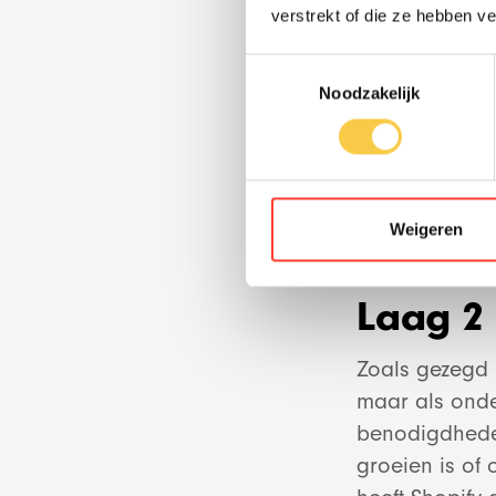
verstrekt of die ze hebben v
Laag 1 
Toestemmingsselectie
In de kern is
Noodzakelijk
om een websho
een standaar
betalingsverwe
basis en bied
Weigeren
Laag 2 
Zoals gezegd 
maar als onder
benodigdhede
groeien is of