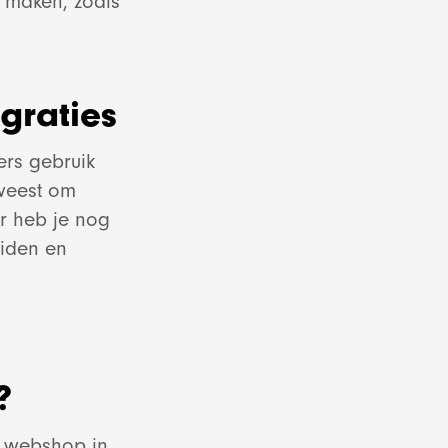
e maken, zoals
ing
ed
p
graties
ct
ct
ers gebruik
eweest om
or heb je nog
eiden en
ct
e
?
ct
e webshop in