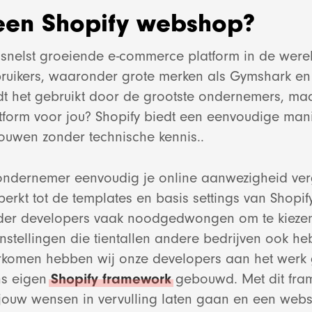
 een Shopify webshop?
 snelst groeiende e-commerce platform in de were
ruikers, waaronder grote merken als Gymshark en
 het gebruikt door de grootste ondernemers, maa
atform voor jou? Shopify biedt een eenvoudige mani
uwen zonder technische kennis..
 ondernemer eenvoudig je online aanwezigheid ve
erkt tot de templates en basis settings van Shopify.
nder developers vaak noodgedwongen om te kieze
instellingen die tientallen andere bedrijven ook h
rkomen hebben wij onze developers aan het werk 
ns eigen
Shopify framework
gebouwd. Met dit fra
 jouw wensen in vervulling laten gaan en een we