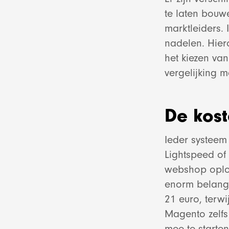
te laten bouw
marktleiders. 
nadelen. Hiero
het kiezen van
vergelijking 
De kos
All
Ieder systeem 
Lightspeed of
webshop oploss
enorm belang k
21 euro, terwi
Magento zelfs
mee te starten