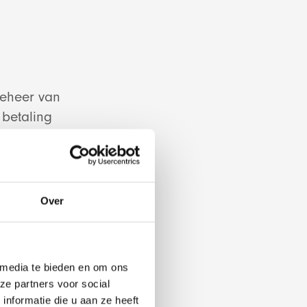
beheer van
opment
betaling
zonder kennis
n een webshop
io
es en
 het verkopen
Over
Shopify maken.
 media te bieden en om ons
ze partners voor social
nformatie die u aan ze heeft