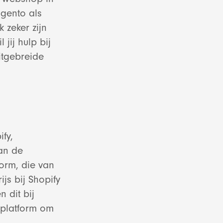
agento als
 zeker zijn
jij hulp bij
tgebreide
g diensten
ify,
van de
form, die van
js bij Shopify
n dit bij
en
 platform om