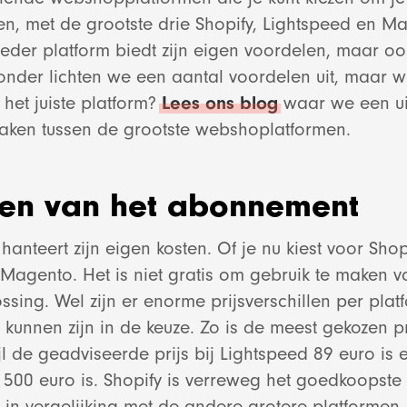
en, met de grootste drie Shopify, Lightspeed en M
Ieder platform biedt zijn eigen voordelen, maar ook
nder lichten we een aantal voordelen uit, maar wil 
 het juiste platform?
Lees ons blog
waar we een ui
maken tussen de grootste webshoplatformen.
ten van het abonnement
e online marketin
hanteert zijn eigen kosten. Of je nu kiest voor Shop
 Magento. Het is niet gratis om gebruik te maken 
ing. Wel zijn er enorme prijsverschillen per plat
Bekijk project
unnen zijn in de keuze. Zo is de meest gekozen pri
jl de geadviseerde prijs bij Lightspeed 89 euro is e
SEO en blogg
 500 euro is. Shopify is verreweg het goedkoopste
 in vergelijking met de andere grotere platformen.