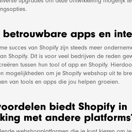
 diverse upgrades om deze ontwikkeling mogelijk t
Bekijk project
E-mail market
ingsopties.
Lightspe
Websho
Bekijk project
 betrouwbare apps en inte
Bekijk proje
Bekijk proje
me succes van Shopify zijn steeds meer ondernem
n Shopify. Dit is voor veel bedrijven de reden g
Shopify
 creëren tussen hun tool of app en Shopify. Hierdo
n mogelijkheden om je Shopify webshop uit te br
ken van tools en apps die jou helpen groeien.
Bekijk proje
oordelen biedt Shopify in
Websit
jking met andere platforms
Bekijk proje
hillende webshopplatformen die je kunt kiezen om j