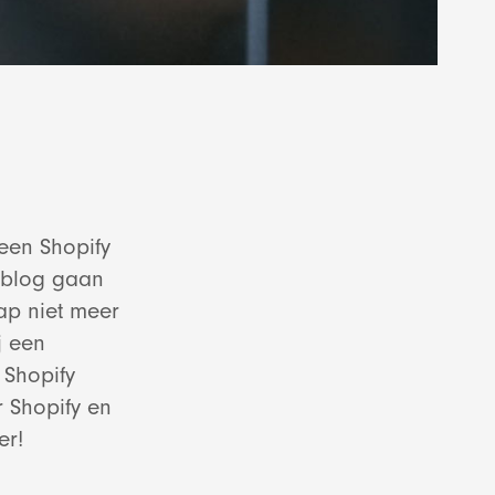
 een Shopify
t blog gaan
ap niet meer
j een
 Shopify
r Shopify en
er!