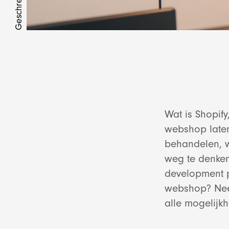
Wat is Shopify
webshop laten
behandelen, w
weg te denken
development p
webshop? N
alle mogelijk