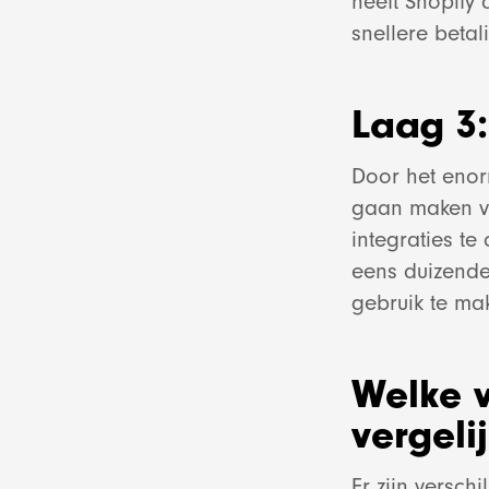
heeft Shopify
snellere betal
Laag 3:
Door het enor
gaan maken va
integraties te
eens duizende
gebruik te ma
Welke v
vergeli
Er zijn versc