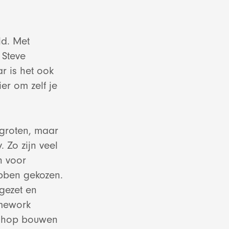
ld. Met
 Steve
r is het ook
er om zelf je
rgroten, maar
 Zo zijn veel
n voor
ebben gekozen.
gezet en
mework
bshop bouwen