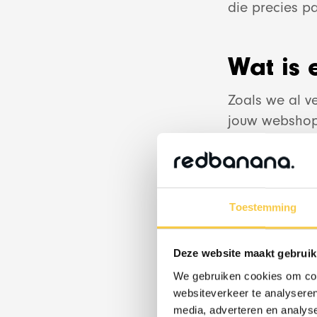
die precies pas
Wat is 
Zoals we al v
jouw webshop.
gebruikmaken
&
te hebben van
ent
gecodeerd en 
instellingen,
Toestemming
van producten
Deze website maakt gebruik
Shopify spree
We gebruiken cookies om cont
Hieronder zul
websiteverkeer te analyseren
media, adverteren en analys