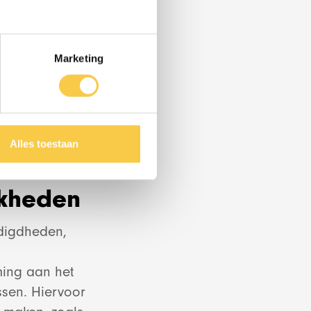
uct
ijkheid biedt
Marketing
ebt. Denk aan
rde
tuurlijk de
r niks meer.
Alles toestaan
jkheden
odigdheden,
ategie
ing aan het
ssen. Hiervoor