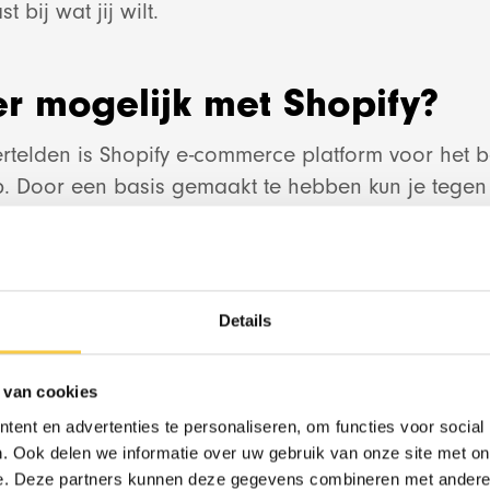
t bij wat jij wilt.
er mogelijk met Shopify?
ertelden is Shopify e-commerce platform voor het 
Design & Devel
 Door een basis gemaakt te hebben kun je tegen 
 van hun standaard templates voor jouw webshop 
 code. Bij Shopify hebben zij al het moeilijke va
Red Banana Stud
kun jij, door middel van een aantal basis templat
 eenvoudig je webshop opbouwen en zo starten met
Details
.
 van cookies
kt binnen hun systeem van drie lagen die Shopify, 
RedBanana.ai
ent en advertenties te personaliseren, om functies voor social
len we ze kort behandelen.
. Ook delen we informatie over uw gebruik van onze site met on
e. Deze partners kunnen deze gegevens combineren met andere i