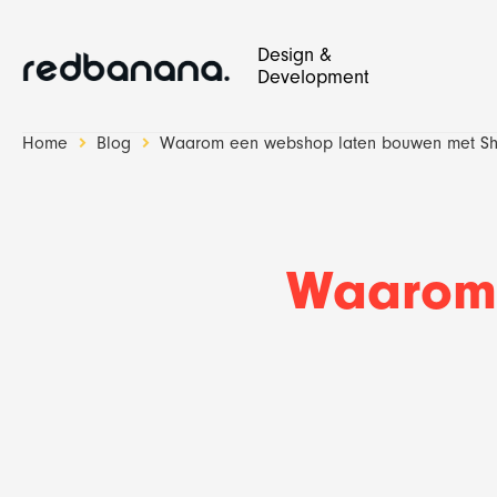
Design &
Development
Home
Blog
Waarom een webshop laten bouwen met Sh
Design & Development
Red Banana Studio
Waarom 
Website
SEO en bloggen
Websh
Social 