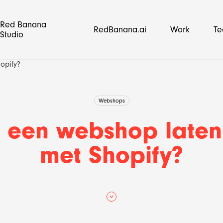
Red Banana
RedBanana.ai
Work
T
Studio
opify?
Webshops
een webshop late
met Shopify?
op
media strategie
Lightspeed
E-mail marketing